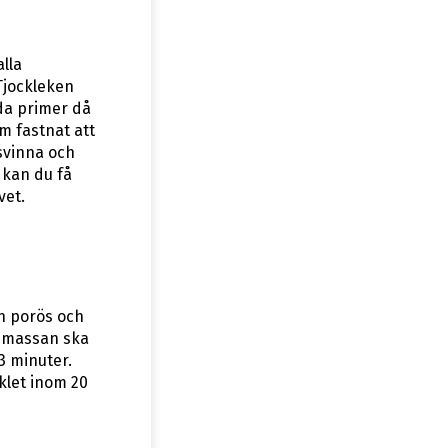
alla
Tjockleken
da primer då
m fastnat att
rsvinna och
 kan du få
vet.
n porös och
e massan ska
3 minuter.
klet inom 20