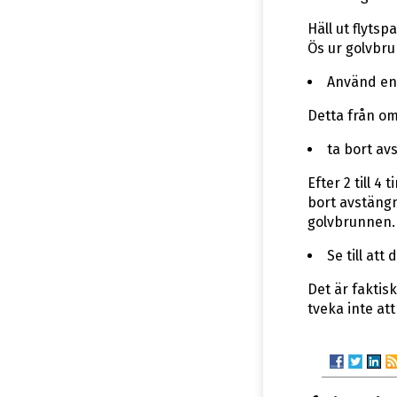
Häll ut flyts
Ös ur golvbru
Använd en 
Detta från om
ta bort av
Efter 2 till 
bort avstängni
golvbrunnen.
Se till att
Det är faktisk
tveka inte att