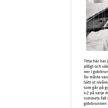
Titta här har 
pilligt och v
ner i golvbru
Du måste vara
Sätt ut nivåma
som går på go
4:2 på varje m
rummets fall s
golvbrunnen 