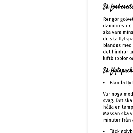
Så förbered
Rengör golvet
dammrester, c
ska vara mins
du ska
flytsp
blandas med s
det hindrar l
luftbubblor o
Så flytspack
Blanda fly
Var noga med 
svag. Det sk
hålla en temp
Massan ska va
minuter från 
Täck golvb