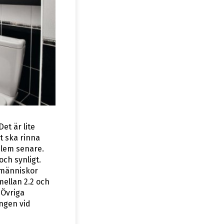
Det är lite
t ska rinna
oblem senare.
ch synligt.
t människor
mellan 2.2 och
 Övriga
ingen vid