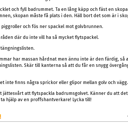
packlet och fyll badrummet. Ta en lång käpp och fäst en skopa
nnen, skopan måste få plats i den. Häll bort det som är i sk
piggroller och fös ner spackel mot golvbrunnen.
råden där du inte vill ha så mycket flytspackel.
stängningslisten.
4 timmar har massan hårdnat men ännu inte är den färdig, så a
ngslisten. Skär till kanterna så att du får en snygg övergång 
 det inte finns några sprickor eller glipor mellan golv och vägg.
t jättesvårt att flytspackla badrumsgolvet. Känner du att det 
 ta hjälp av en proffshantverkare! Lycka till!