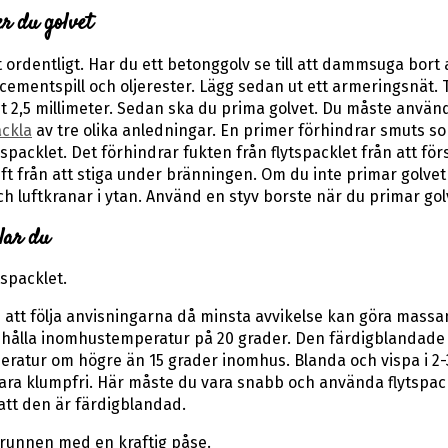
er du golvet
 ordentligt. Har du ett betonggolv se till att dammsuga bort 
ementspill och oljerester. Lägg sedan ut ett armeringsnät. 
t 2,5 millimeter. Sedan ska du prima golvet. Du måste använ
ackla
av tre olika anledningar. En primer förhindrar smuts so
packlet. Det förhindrar fukten från flytspacklet från att fö
uft från att stiga under bränningen. Om du inte primar golvet
ch luftkranar i ytan. Använd en styv borste när du primar gol
lar du
tspacklet.
att följa anvisningarna då minsta avvikelse kan göra massa
a hålla inomhustemperatur på 20 grader. Den färdigblandad
eratur om högre än 15 grader inomhus. Blanda och vispa i 2-
ra klumpfri. Här måste du vara snabb och använda flytspac
att den är färdigblandad.
runnen med en kraftig påse.