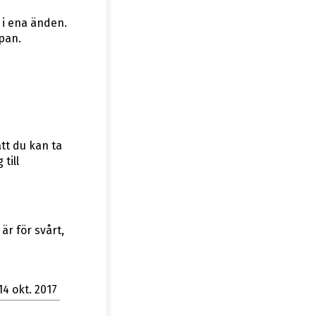
 i ena änden.
opan.
tt du kan ta
till
är för svårt,
14 okt. 2017