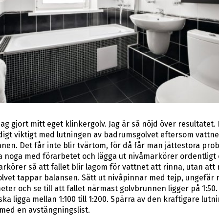
jag gjort mitt eget klinkergolv. Jag är så nöjd över resultatet. 
äldigt viktigt med lutningen av badrumsgolvet eftersom vattne
nnen. Det får inte blir tvärtom, för då får man jättestora pr
 noga med förarbetet och lägga ut nivåmarkörer ordentligt o
rkörer så att fallet blir lagom för vattnet att rinna, utan at
lvet tappar balansen. Sätt ut nivåpinnar med tejp, ungefär 
eter och se till att fallet närmast golvbrunnen ligger på 1:50.
ka ligga mellan 1:100 till 1:200. Spärra av den kraftigare lutn
med en avstängningslist.