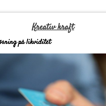
Kreativ kraft
ösning på likviditet