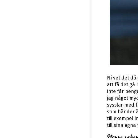
Ni vet det där
att få det gå 
inte får penga
jag något myc
sysslar med f
som händer är
till exempel 
till sina egna