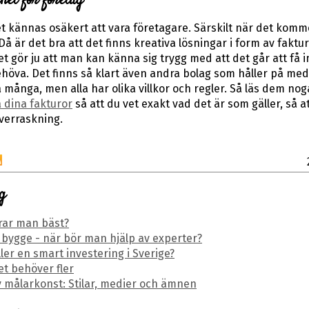
het för företag
t kännas osäkert att vara företagare. Särskilt när det kommer
å är det bra att det finns kreativa lösningar i form av faktu
Det gör ju att man kan känna sig trygg med att det går att få
höva. Det finns så klart även andra bolag som håller på med
 många, men alla har olika villkor och regler. Så läs dem no
a dina fakturor
så att du vet exakt vad det är som gäller, så at
verraskning.
g
rar man bäst?
 bygge - när bör man hjälp av experter?
ller en smart investering i Sverige?
et behöver fler
v målarkonst: Stilar, medier och ämnen