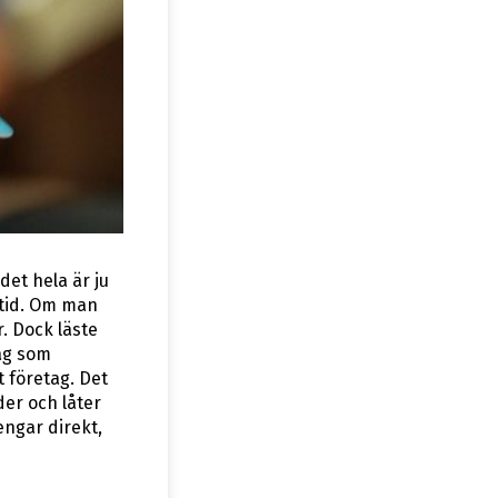
det hela är ju
i tid. Om man
r. Dock läste
tag som
t företag. Det
der och låter
engar direkt,