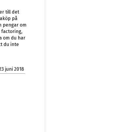
 till det
raköp på
 in pengar om
 factoring,
ga om du har
t du inte
23 juni 2018