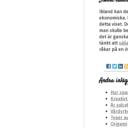
Större säker
Ibland kan de
ekonomiska. D
detta viset. 
man skulle be
det är ganska
tänkt att
sälj
råkar på en ö
Andra inläg
Hur spa
Kreativt
Är solce
Vårdyrk
Typer a
Origami