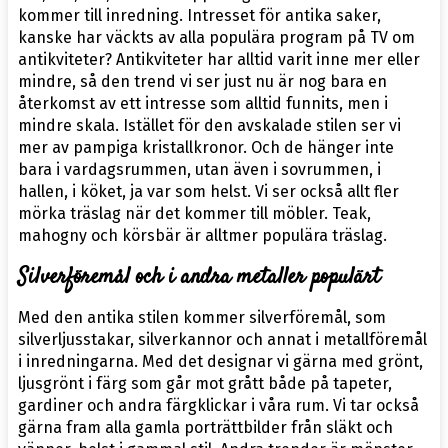
kommer till inredning. Intresset för antika saker,
kanske har väckts av alla populära program på TV om
antikviteter? Antikviteter har alltid varit inne mer eller
mindre, så den trend vi ser just nu är nog bara en
återkomst av ett intresse som alltid funnits, men i
mindre skala. Istället för den avskalade stilen ser vi
mer av pampiga kristallkronor. Och de hänger inte
bara i vardagsrummen, utan även i sovrummen, i
hallen, i köket, ja var som helst. Vi ser också allt fler
mörka träslag när det kommer till möbler. Teak,
mahogny och körsbär är alltmer populära träslag.
Silverföremål och i andra metaller populärt
Med den antika stilen kommer silverföremål, som
silverljusstakar, silverkannor och annat i metallföremål
i inredningarna. Med det designar vi gärna med grönt,
ljusgrönt i färg som går mot grått både på tapeter,
gardiner och andra färgklickar i våra rum. Vi tar också
gärna fram alla gamla porträttbilder från släkt och