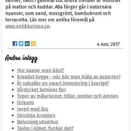
vänner, helst i gammal stil. Andra trender är mönster
på mattor och kuddar. Alla färger går i naturnära
nyanser, som sand, mossgrönt, bambubrunt och
terracotta. Läs mer om antika föremål på
www.antikkuriosa.se
.
4 nov. 2017
Andra inlägg
Hur sparar man bäst?
Kreativt bygge - när bör man hjälp av experter?
Är solceller en smart investering i Sverige?
Vårdyrket behöver fler
Typer av målarkonst: Stilar, medier och ämnen
Origami
Inred med ljus
Skrubba kroppen
Belysning utomhus
Tavlor i köket, funkar det?